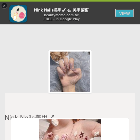
×
Toggl
Nink Nails美甲💅 在 美甲櫥窗
VIEW
navig
beautymemo.com.tw
FREE - In Google Play
Nink Nails美甲💅