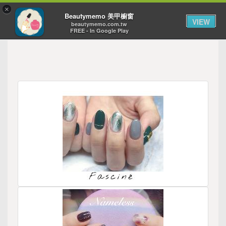
×
Toggl
Beautymemo 美甲櫥窗
VIEW
navig
beautymemo.com.tw
FREE - In Google Play