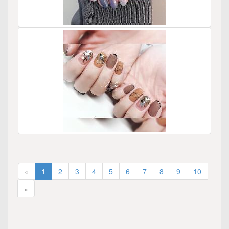
«
1
2
3
4
5
6
7
8
9
10
»