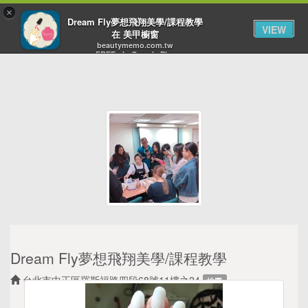
×
Toggl
Dream Fly夢想飛翔美學/課程教學
VIEW
navig
在 美甲櫥窗
beautymemo.com.tw
FREE - In Google Play
Dream Fly夢想飛翔美學/課程教學
台北市中正區羅斯福路四段68號11樓之24
地圖