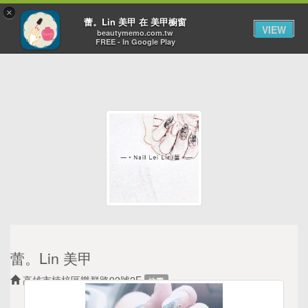
×
Toggl
蕾。Lin 美甲 在 美甲櫥窗
VIEW
navig
beautymemo.com.tw
FREE - In Google Play
蕾。Lin 美甲
高雄市楠梓區樂群路92號2F
地圖