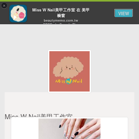
×
Toggl
Miss W Nail美甲工作室 在 美甲
VIEW
navig
櫥窗
beautymemo.com.tw
FREE - In Google Play
Miss W Nail美甲工作室