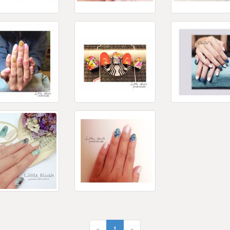
«
1
»