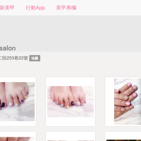
新美甲
行動App
美甲專欄
 salon
段253巷22號
地圖