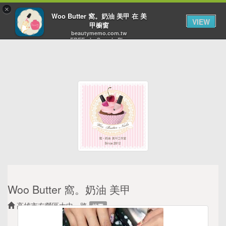
×
Toggl
Woo Butter 窩。奶油 美甲 在 美
VIEW
navig
甲櫥窗
beautymemo.com.tw
FREE - In Google Play
Woo Butter 窩。奶油 美甲
高雄市左營區大中一路
地圖