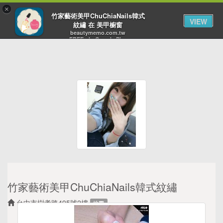
×
Toggl
竹家藝術美甲ChuChiaNails韓式
VIEW
navig
紋繡 在 美甲櫥窗
beautymemo.com.tw
FREE - In Google Play
竹家藝術美甲ChuChiaNails韓式紋繡
台中市樹孝路495號2樓
地圖