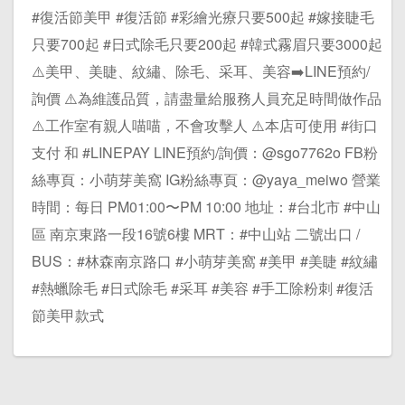
#復活節美甲 #復活節 #彩繪光療只要500起 #嫁接睫毛
只要700起 #日式除毛只要200起 #韓式霧眉只要3000起
⚠️美甲、美睫、紋繡、除毛、采耳、美容➡️LINE預約/
詢價 ⚠️為維護品質，請盡量給服務人員充足時間做作品
⚠️工作室有親人喵喵，不會攻擊人 ⚠️本店可使用 #街口
支付 和 #LINEPAY LINE預約/詢價：@sgo7762o FB粉
絲專頁：小萌芽美窩 IG粉絲專頁：@yaya_meiwo 營業
時間：每日 PM01:00〜PM 10:00 地址：#台北市 #中山
區 南京東路一段16號6樓 MRT：#中山站 二號出口 /
BUS：#林森南京路口 #小萌芽美窩 #美甲 #美睫 #紋繡
#熱蠟除毛 #日式除毛 #采耳 #美容 #手工除粉刺 #復活
節美甲款式