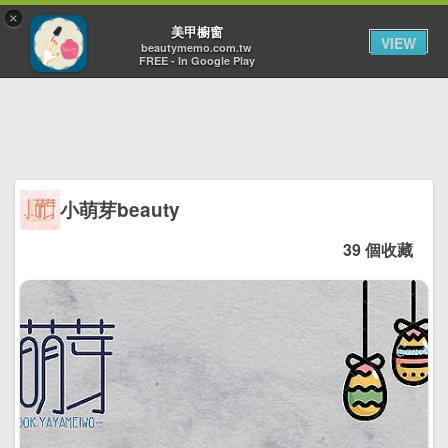
×
Toggl
美甲櫥窗
VIEW
navig
beautymemo.com.tw
FREE - In Google Play
小萌芽beauty
39 個收藏