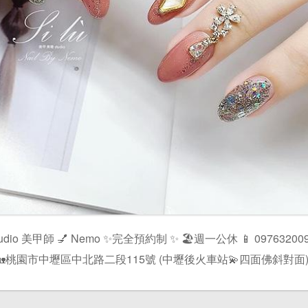
l Studio 美甲師 💅 Nemo ✨完全預約制 ✨ 🏖週一公休 📱 097632009
2 🏡桃園市中壢區中北路二段115號 (中壢後火車站💫四面佛斜對面