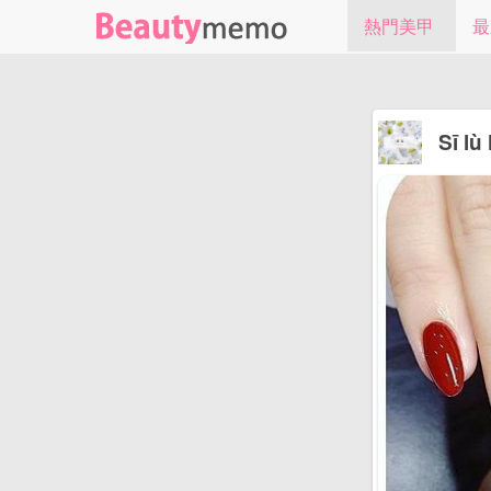
熱門美甲
最
Sī lù