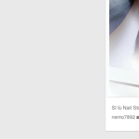
Sī lù Nai
nemo789