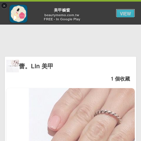
×
Toggl
美甲櫥窗
VIEW
navig
beautymemo.com.tw
FREE - In Google Play
蕾。Lin 美甲
1 個收藏