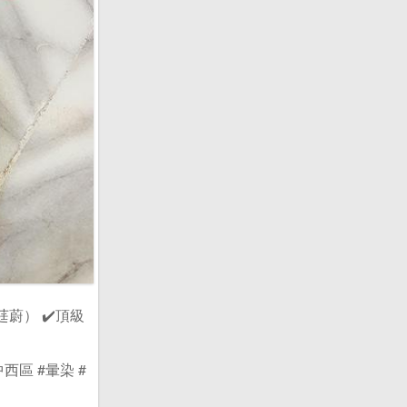
8（莛蔚） ✔️頂級
#台中西區 #暈染 #