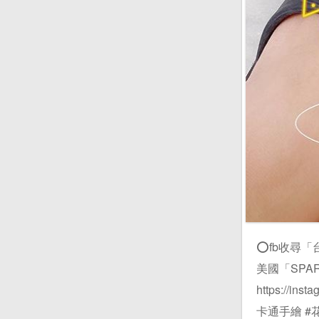
⭕️fb收尋「台中
美國「SPAR
https://i
卡通手繪 #花