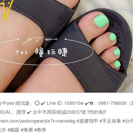
yes 瞳玩睫」⭕️ ✔️ Line ID: 109915w ✔️☎️：0981-79665
IUAL」護理 ✔️ 台中市西區精誠23街37號 ‼️預約制‼️
nstagram.com/yestongwanjie?r=nametag #凝膠指甲 #手足保養 
卉 #貓眼 #漸層 #教學