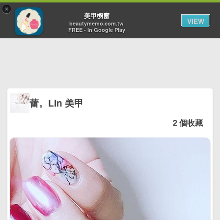
×
Toggl
美甲櫥窗
VIEW
navig
beautymemo.com.tw
FREE - In Google Play
蕾。Lin 美甲
2 個收藏