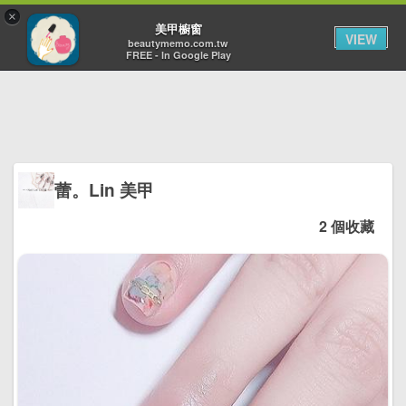
×
Toggl
美甲櫥窗
VIEW
navig
beautymemo.com.tw
FREE - In Google Play
蕾。Lin 美甲
2 個收藏