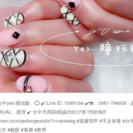
yes 瞳玩睫」⭕️ ✔️ Line ID: 109915w ✔️☎️：0981-79665
IUAL」護理 ✔️ 台中市西區精誠23街37號 ‼️預約制‼️
nstagram.com/yestongwanjie?r=nametag #凝膠指甲 #手足保養 
卉 #貓眼 #漸層 #教學