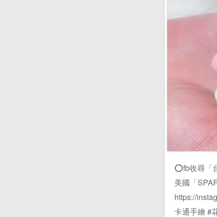
⭕️fb收尋「台中
美國「SPAR
https://i
卡通手繪 #花