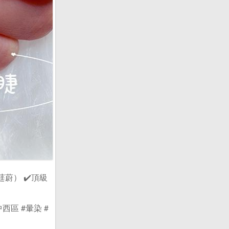
8（莛蔚） ✔️頂級
#台中西區 #暈染 #