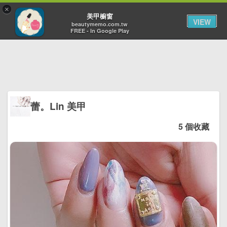
×
Toggl
美甲櫥窗
VIEW
navig
beautymemo.com.tw
FREE - In Google Play
蕾。Lin 美甲
5 個收藏