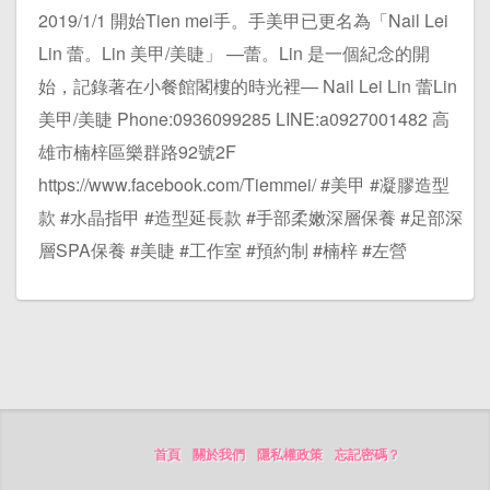
2019/1/1 開始Tien mei手。手美甲已更名為「Nail Lei
Lin 蕾。Lin 美甲/美睫」 —蕾。Lin 是一個紀念的開
始，記錄著在小餐館閣樓的時光裡— Nail Lei Lin 蕾Lin
美甲/美睫 Phone:0936099285 LINE:a0927001482 高
雄市楠梓區樂群路92號2F
https://www.facebook.com/Tiemmei/ #美甲 #凝膠造型
款 #水晶指甲 #造型延長款 #手部柔嫩深層保養 #足部深
層SPA保養 #美睫 #工作室 #預約制 #楠梓 #左營
首頁
關於我們
隱私權政策
忘記密碼？