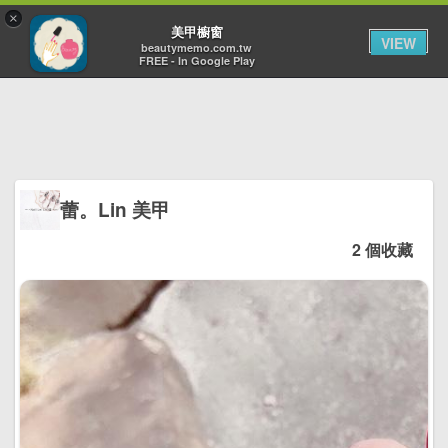
×
Toggl
美甲櫥窗
VIEW
navig
beautymemo.com.tw
FREE - In Google Play
蕾。Lin 美甲
2 個收藏