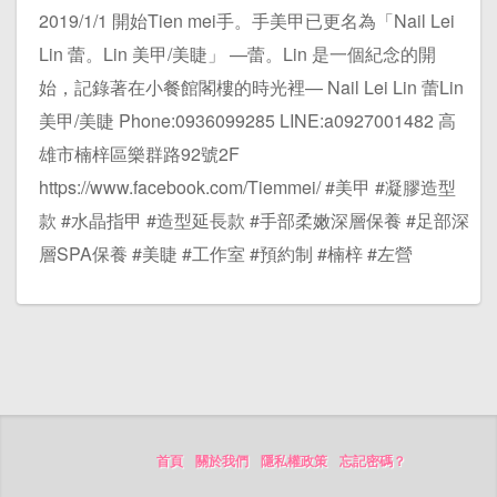
2019/1/1 開始Tien mei手。手美甲已更名為「Nail Lei
Lin 蕾。Lin 美甲/美睫」 —蕾。Lin 是一個紀念的開
始，記錄著在小餐館閣樓的時光裡— Nail Lei Lin 蕾Lin
美甲/美睫 Phone:0936099285 LINE:a0927001482 高
雄市楠梓區樂群路92號2F
https://www.facebook.com/Tiemmei/ #美甲 #凝膠造型
款 #水晶指甲 #造型延長款 #手部柔嫩深層保養 #足部深
層SPA保養 #美睫 #工作室 #預約制 #楠梓 #左營
首頁
關於我們
隱私權政策
忘記密碼？