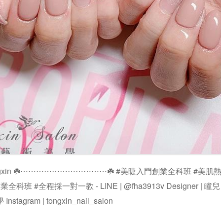
@tongxin ☘️⋯⋯⋯⋯⋯⋯⋯⋯⋯⋯⋯☘️ #美睫入門創業全科班 #
班 #全程採一對一教 - LINE | @fha3913v Designer | 瞳兒 F
tagram | tongxin_nail_salon