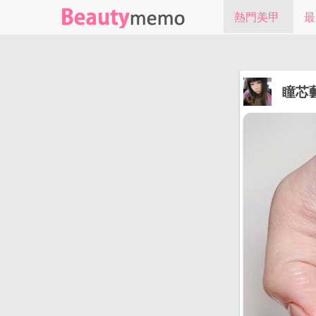
熱門美甲
最
瞳芯