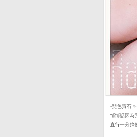
▫️雙色寶石 
悄悄話因為
直行一分鐘便