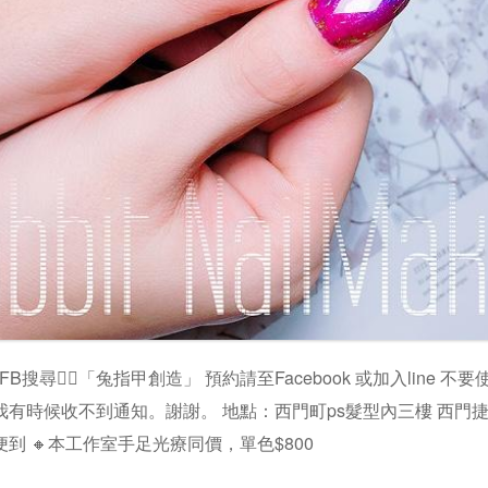
✨FB搜尋👉🏻「兔指甲創造」 預約請至Facebook 或加入line 
我有時候收不到通知。謝謝。 地點：西門町ps髮型內三樓 西門
到 🔸本工作室手足光療同價，單色$800