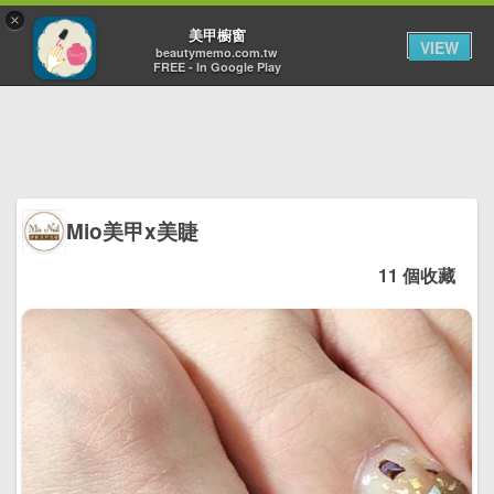
×
Toggl
美甲櫥窗
VIEW
navig
beautymemo.com.tw
FREE - In Google Play
Mio美甲x美睫
11 個收藏