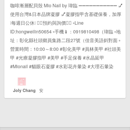
咖啡漸層配貝殼 Mio Nail by 瑋臨 ➖➖➖➖➖➖➖➖➖➖➖ 💅
使用台灣&日本品牌凝膠 💅凝膠指甲含基礎保養，加厚
❕每週日公休❕ 👇🏻預約與詢價👇🏻 ▫️Line
ID:hongweilin50654 ▫️手機📱：0919810498（瑋臨 ▫️地
址：彰化縣社頭鄉員集路二段27號（佳音美語斜對面 ▫️
營業時間：10:00～8:00 #彰化美甲 #員林美甲 #社頭美
甲 #光療凝膠指甲 #美甲 #手足保養 #水晶延甲
#Mionail #貓眼石凝膠 #水彩花卉暈染 #大理石暈染
Joly Chang
安