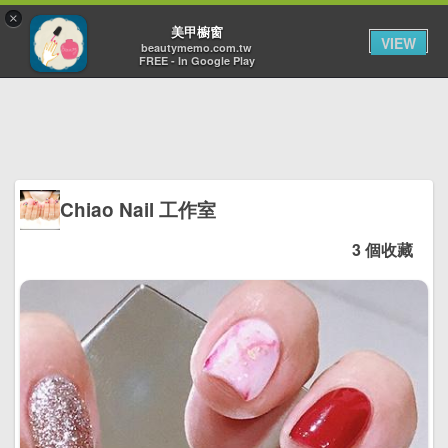
×
Toggl
美甲櫥窗
VIEW
navig
beautymemo.com.tw
FREE - In Google Play
Chiao Nail 工作室
3 個收藏