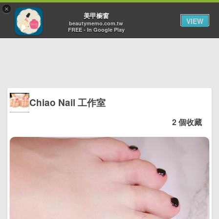
×
Toggl
美甲櫥窗
VIEW
navig
beautymemo.com.tw
FREE - In Google Play
Chiao Nail 工作室
2 個收藏