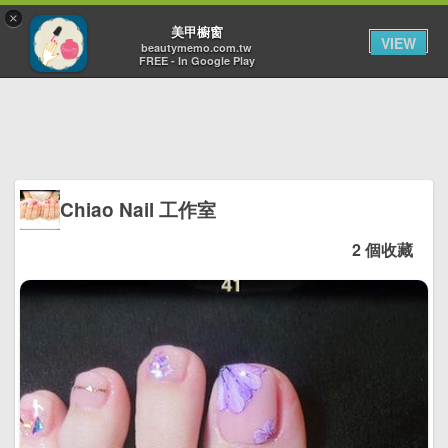
×
Toggl
美甲櫥窗
VIEW
navig
beautymemo.com.tw
FREE - In Google Play
Chiao Nail 工作室
2 個收藏