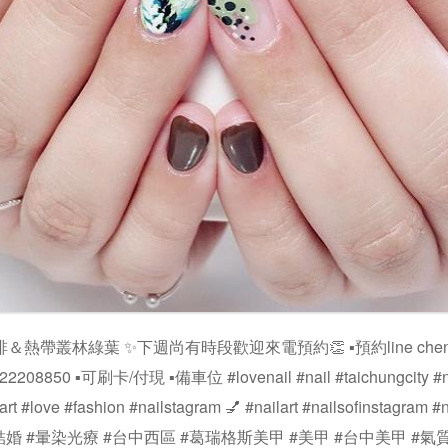
熱帶叢林綠葉 ✨下週尚有時段歡迎來電預約👏 ▪️預約line cheng_s
08850 ▪️可刷卡/付現 ▪️備車位 #lovenail #nail #taichungcity #n
art #love #fashion #nailstagram 💅 #nailart #nailsofinstagram #
ls #結婚 #暈染光療 #台中西區 #葛瑞格斯美甲 #美甲 #台中美甲 #