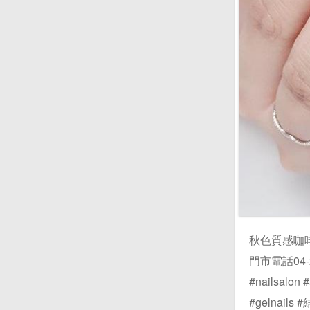
秋色質感咖啡＆
門市電話04-222
#nailsalon #
#gelnai