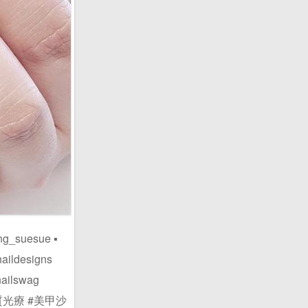
uesue ▪️
aildesigns
nailswag
氣質光療 #美甲沙