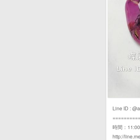
Line ID :
=======
時間：11:0
http://l