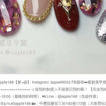
 @apple168【要+@】 Instagram: apple69033 FB搜尋➡️蝶穎
================= ☆採預約制度☆不採當日預約喔！ 【完全預
0-18:00（最晚預約時間） 📲 Line：@apple168（含@符號）
ine.me/ti/p/%40apple168 🏡：中壢區榮安三街182巷173號（大衛營