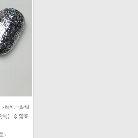
美甲窩 ×蜜乳一點甜
約制】 ⌚ 營業
社區）