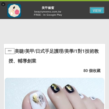
×
Toggl
美甲櫥窗
VIEW
navig
beautymemo.com.tw
FREE - In Google Play
美睫/美甲/日式手足護理/美學/1對1技術教
授、輔導創業
80 個收藏