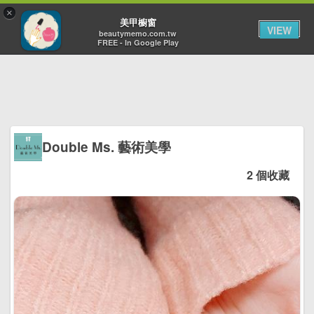
×
Toggl
美甲櫥窗
VIEW
navig
beautymemo.com.tw
FREE - In Google Play
Double Ms. 藝術美學
2 個收藏