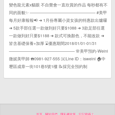
變色龍元素x貓眼 不自覺會一直欣賞的作品 每秒都有不
同的面貌✨ ———————————————— #美甲
每月好康報報📢 ➜ 1月份專屬小資女孩的特惠款出爐囉
➜ 5款手部任選一款做到好只要$1088 ➜ 3款足部任選
一款做到好只要$1188 ➜ 款式可換顏色，不能改款 ➜
皆含基礎保養+加厚 ⌛️優惠期間2018/01/01-01/31
———————————————— 🌸美甲預約-Weini
微妮美甲師 ☎️0981-927-555 ✉️Line ID：isweini 🏠中
壢區成章一街101巷5號1樓 📝採完全預約制
首頁
關於我們
隱私權政策
忘記密碼？