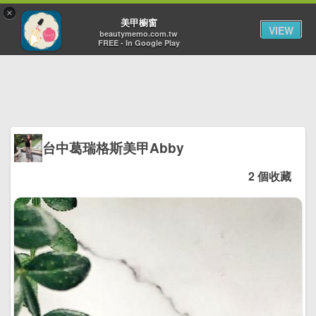
×
Toggl
美甲櫥窗
VIEW
navig
beautymemo.com.tw
FREE - In Google Play
台中葛瑞格斯美甲Abby
2 個收藏