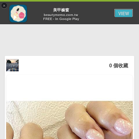
×
Toggl
美甲櫥窗
VIEW
navig
beautymemo.com.tw
FREE - In Google Play
0 個收藏