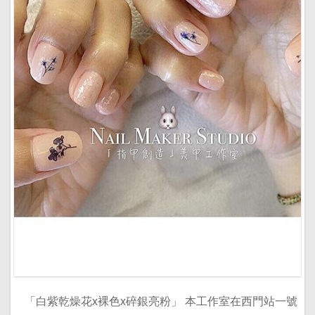
「白紫乾燥花x裸色x碎銀亮粉」 本工作室在西門站一號