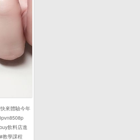
愛 快來體驗今年
pvn8508p
 buy飲料店進
 #教學課程