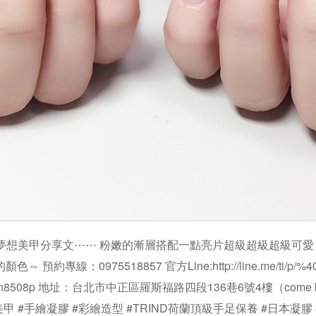
Nail夢想美甲分享文⋯⋯ 粉嫩的漸層搭配一點亮片超級超級超級可
 預約專線：0975518857 官方Line:http://line.me/ti/p/%40
@pvn8508p 地址：台北市中正區羅斯福路四段136巷6號4樓（come
美甲 #手繪凝膠 #彩繪造型 #TRIND荷蘭頂級手足保養 #日本凝膠