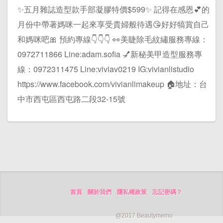
✨五月雜誌造型款手部凝膠特價$599✨ 記得在感恩💕的
月份中帶著媽咪一起來享受貴婦般待遇😘好好犒賞自己
和媽咪吧🎀 預約專線👇👇👇 👀美睫除毛紋繡服務專線：
0972711866 Line:adam.sofia 💅新秘美甲造型服務專
線：0972311475 Line:viviav0219 IG:vivianlistudio
https://www.facebook.com/vivianlimakeup 🏠地址：台
中市西屯區西屯路二段32-15號
首頁
關於我們
隱私權政策
忘記密碼？
@2017 Beautymemo