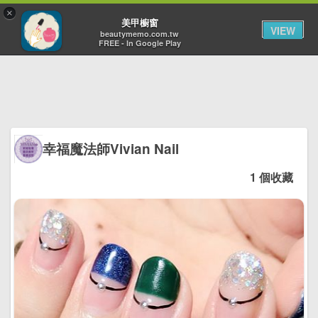
×
Toggl
美甲櫥窗
VIEW
navig
beautymemo.com.tw
FREE - In Google Play
幸福魔法師Vivian Nail
1 個收藏