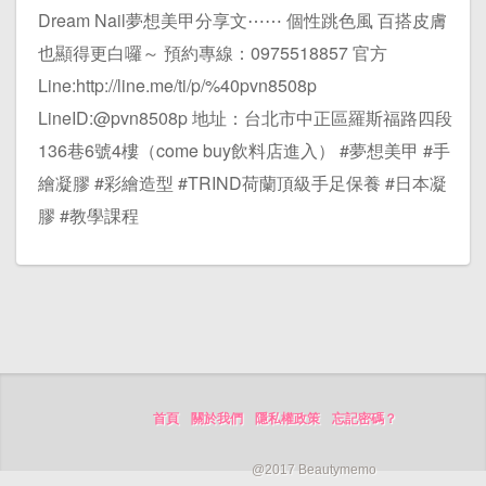
Dream Nail夢想美甲分享文⋯⋯ 個性跳色風 百搭皮膚
也顯得更白囉～ 預約專線：0975518857 官方
Line:http://line.me/ti/p/%40pvn8508p
LineID:@pvn8508p 地址：台北市中正區羅斯福路四段
136巷6號4樓（come buy飲料店進入） #夢想美甲 #手
繪凝膠 #彩繪造型 #TRIND荷蘭頂級手足保養 #日本凝
膠 #教學課程
首頁
關於我們
隱私權政策
忘記密碼？
@2017 Beautymemo