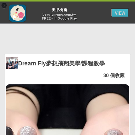
×
Toggl
美甲櫥窗
VIEW
navig
beautymemo.com.tw
FREE - In Google Play
Dream Fly夢想飛翔美學/課程教學
30 個收藏