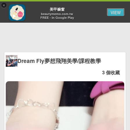
×
Toggl
美甲櫥窗
VIEW
navig
beautymemo.com.tw
FREE - In Google Play
Dream Fly夢想飛翔美學/課程教學
3 個收藏