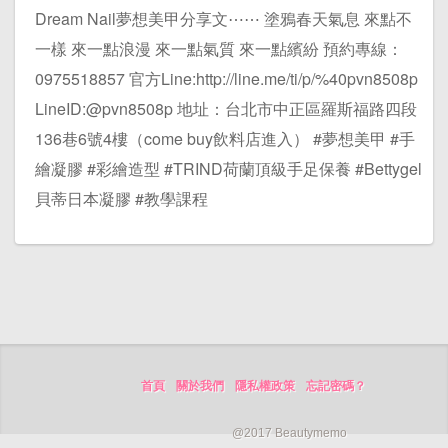
Dream Nail夢想美甲分享文⋯⋯ 塗鴉春天氣息 來點不
一樣 來一點浪漫 來一點氣質 來一點繽紛 預約專線：
0975518857 官方Line:http://line.me/ti/p/%40pvn8508p
LineID:@pvn8508p 地址：台北市中正區羅斯福路四段
136巷6號4樓（come buy飲料店進入） #夢想美甲 #手
繪凝膠 #彩繪造型 #TRIND荷蘭頂級手足保養 #Bettygel
貝蒂日本凝膠 #教學課程
首頁
關於我們
隱私權政策
忘記密碼？
@2017 Beautymemo