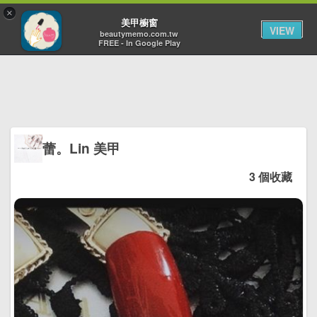
×
Toggl
美甲櫥窗
VIEW
navig
beautymemo.com.tw
FREE - In Google Play
蕾。Lin 美甲
3 個收藏