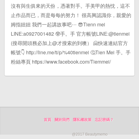
沒有與生俱來的天份，憑著對手。手美甲的熱忱，這不
止作品而已，而是每每的努力！ 很高興認識你，親愛的
姆指妞妞 我們一起講故事吧⋯ 😎Tienn mei
LINE:a0927001482 🤓手。手 官方帳號LINE:@tienmei
(搜尋開頭務必加上@才搜索的到噢） 🤗快速連結官方
帳號👇 http://line.me/ti/p/%40tienmei 🤔Tien Mei 手。手
粉絲專頁 https://www.facebook.com/Tiemmei/
首頁
關於我們
隱私權政策
忘記密碼？
@2017 Beautymemo