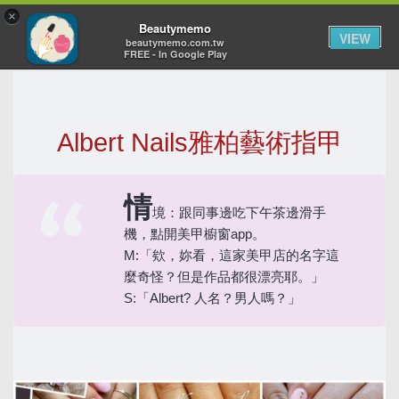
×
Toggl
Beautymemo
VIEW
navig
beautymemo.com.tw
FREE - In Google Play
Albert Nails雅柏藝術指甲
情
境：跟同事邊吃下午茶邊滑手
機，點開美甲櫥窗app。
M:「欸，妳看，這家美甲店的名字這
麼奇怪？但是作品都很漂亮耶。」
S:「Albert? 人名？男人嗎？」