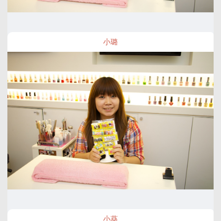
小璐
小葵