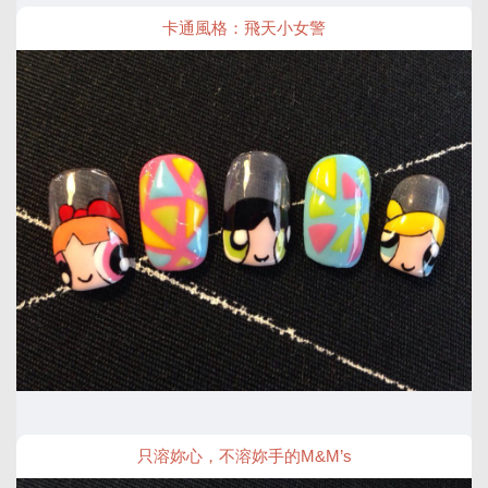
卡通風格：飛天小女警
只溶妳心，不溶妳手的M&M’s