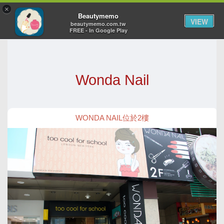
×
Toggl
Beautymemo
VIEW
navig
beautymemo.com.tw
FREE - In Google Play
Wonda Nail
WONDA NAIL位於2樓