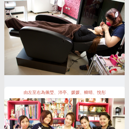
由左至右為佩瑩、沛亭、媛媛、幃晴、悅彤