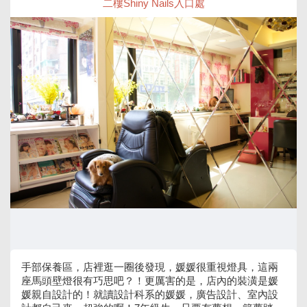
二樓Shiny Nails入口處
手部保養區，店裡逛一圈後發現，媛媛很重視燈具，這兩
座馬頭壁燈很有巧思吧？！更厲害的是，店內的裝潢是媛
媛親自設計的！就讀設計科系的媛媛，廣告設計、室內設