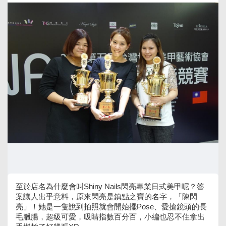
至於店名為什麼會叫Shiny Nails閃亮專業日式美甲呢？答
案讓人出乎意料，原來閃亮是鎮點之寶的名字，「陳閃
亮」！她是一隻說到拍照就會開始擺Pose、愛搶鏡頭的長
毛臘腸，超級可愛，吸睛指數百分百，小編也忍不住拿出