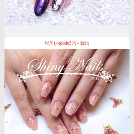
甜美粉嫩蝴蝶結－幃晴