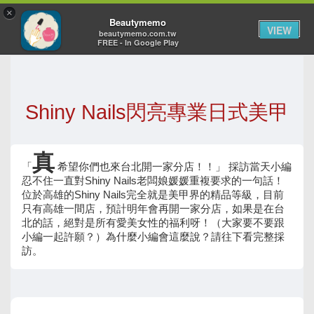
×
Toggl
Beautymemo
VIEW
navig
beautymemo.com.tw
FREE - In Google Play
Shiny Nails閃亮專業日式美甲
真
「
希望你們也來台北開一家分店！！」 採訪當天小編
忍不住一直對Shiny Nails老闆娘媛媛重複要求的一句話！
位於高雄的Shiny Nails完全就是美甲界的精品等級，目前
只有高雄一間店，預計明年會再開一家分店，如果是在台
北的話，絕對是所有愛美女性的福利呀！（大家要不要跟
小編一起許願？）為什麼小編會這麼說？請往下看完整採
訪。