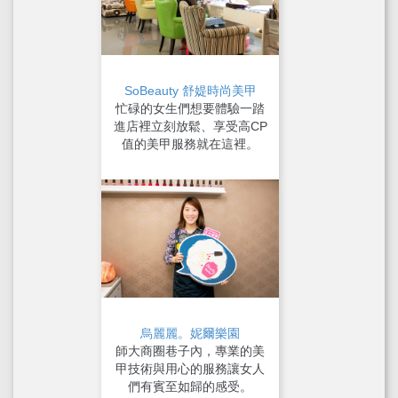
SoBeauty 舒媞時尚美甲
忙碌的女生們想要體驗一踏
進店裡立刻放鬆、享受高CP
值的美甲服務就在這裡。
烏麗麗。妮爾樂園
師大商圈巷子內，專業的美
甲技術與用心的服務讓女人
們有賓至如歸的感受。