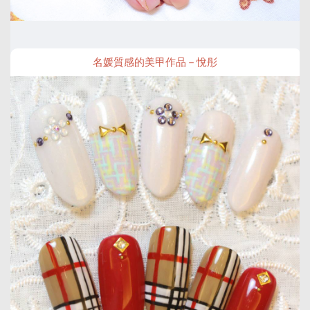
名媛質感的美甲作品－悅彤