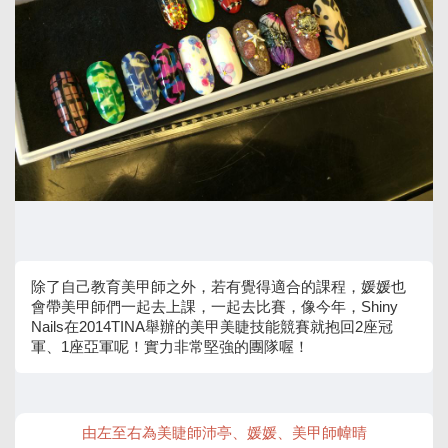
除了自己教育美甲師之外，若有覺得適合的課程，媛媛也
會帶美甲師們一起去上課，一起去比賽，像今年，Shiny
Nails在2014TINA舉辦的美甲美睫技能競賽就抱回2座冠
軍、1座亞軍呢！實力非常堅強的團隊喔！
由左至右為美睫師沛亭、媛媛、美甲師幃晴