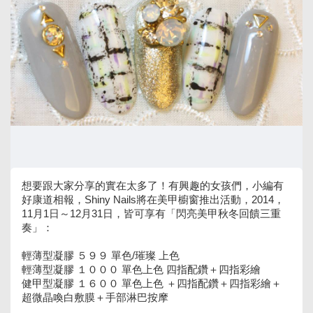
想要跟大家分享的實在太多了！有興趣的女孩們，小編有
好康道相報，Shiny Nails將在美甲櫥窗推出活動，2014，
11月1日～12月31日，皆可享有「閃亮美甲秋冬回饋三重
奏」：
輕薄型凝膠 ５９９ 單色/璀璨 上色
輕薄型凝膠 １０００ 單色上色 四指配鑽＋四指彩繪
健甲型凝膠 １６００ 單色上色 ＋四指配鑽＋四指彩繪＋
超微晶喚白敷膜＋手部淋巴按摩