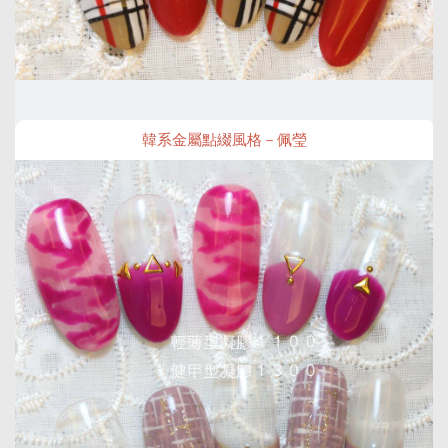
韓系金屬點綴風格－佩瑩