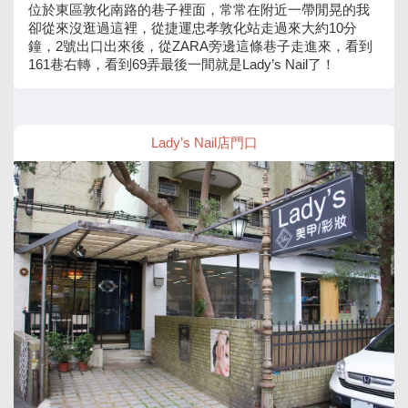
位於東區敦化南路的巷子裡面，常常在附近一帶閒晃的我
卻從來沒逛過這裡，從捷運忠孝敦化站走過來大約10分
鐘，2號出口出來後，從ZARA旁邊這條巷子走進來，看到
161巷右轉，看到69弄最後一間就是Lady’s Nail了！
Lady’s Nail店門口