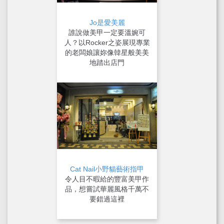
Jo是愛美麗
誰說做美甲一定要溫婉可
人？以Rocker之姿展現專業
的老闆娘讓妳像韓星般美美
地踏出店門
Cat Nail小野貓藝術指甲
令人目不暇給的豐富美甲作
品，想嘗試華麗風格千萬不
要錯過這裡