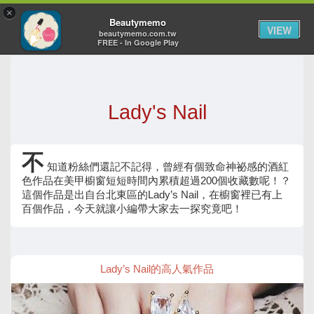
×
Toggl
Beautymemo
VIEW
navig
beautymemo.com.tw
FREE - In Google Play
Lady's Nail
不
知道粉絲們還記不記得，曾經有個致命神祕感的酒紅
色作品在美甲櫥窗短短時間內累積超過200個收藏數呢！？
這個作品是出自台北東區的Lady’s Nail，在櫥窗裡已有上
百個作品，今天就讓小編帶大家去一探究竟吧！
Lady’s Nail的高人氣作品