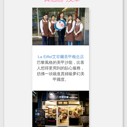
La Eiffel艾菲爾美甲概念店
巴黎風格的美甲沙龍，比客
人想得更周到的貼心服務，
彷彿一頭栽進貴婦級夢幻美
甲國度。