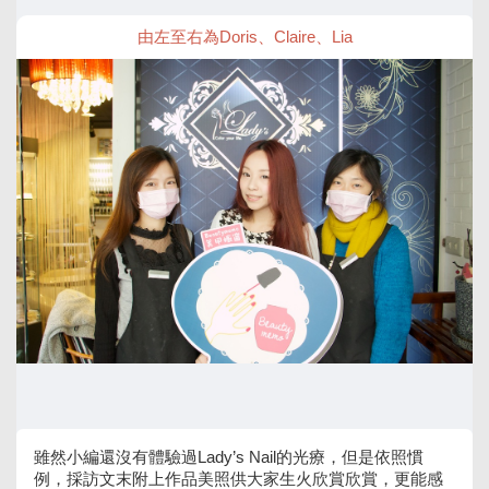
由左至右為Doris、Claire、Lia
雖然小編還沒有體驗過Lady’s Nail的光療，但是依照慣
例，採訪文末附上作品美照供大家生火欣賞欣賞，更能感