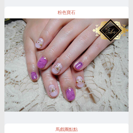
粉色寶石
馬戲團點點